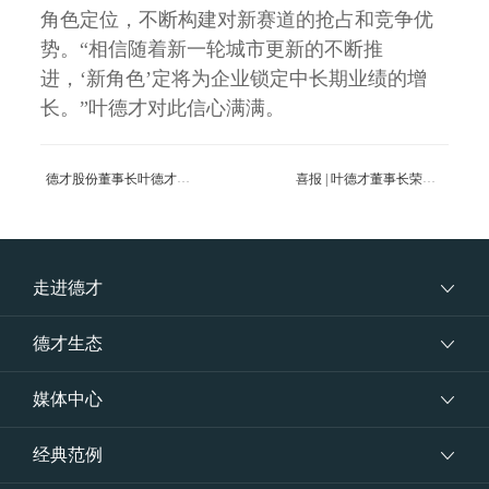
角色定位，不断构建对新赛道的抢占和竞争优
势。“相信随着新一轮城市更新的不断推
进，‘新角色’定将为企业锁定中长期业绩的增
长。”叶德才对此信心满满。
德才股份董事长叶德才：用企业的高质量发展带动行业提档升级
喜报 | 叶德才董事长荣获“山东省非公有制经济人士优秀中国特色社会主义事业建设者”荣誉称号
走进德才
德才生态
媒体中心
经典范例