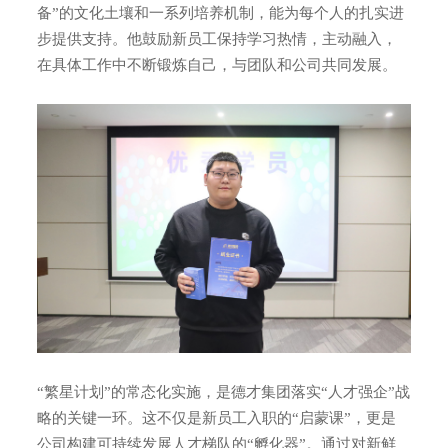
备”的文化土壤和一系列培养机制，能为每个人的扎实进
步提供支持。他鼓励新员工保持学习热情，主动融入，
在具体工作中不断锻炼自己，与团队和公司共同发展。
“繁星计划”的常态化实施，是德才集团落实“人才强企”战
略的关键一环。这不仅是新员工入职的“启蒙课”，更是
公司构建可持续发展人才梯队的“孵化器”。通过对新鲜