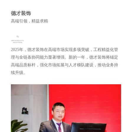
德才装饰
高端引领，精益求精
2025年，德才装饰在高端市场实现多项突破，工程精益化管
理与全链条协同能力显著增强。新的一年，德才装饰将锚定
高端品质标杆，强化市场拓展与人才梯队建设，推动业务持
续升级。