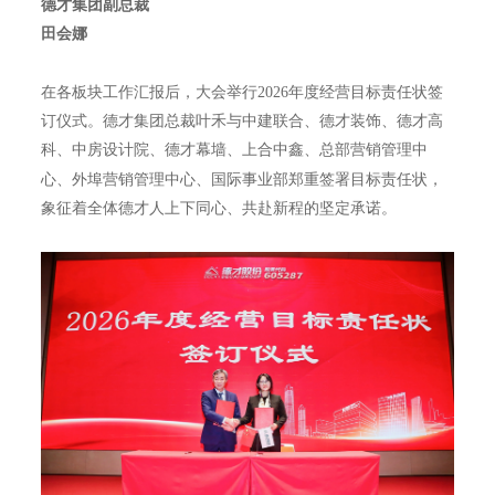
德才集团副总裁
田会娜
在各板块工作汇报后，大会举行2026年度经营目标责任状签
订仪式。德才集团总裁叶禾与中建联合、德才装饰、德才高
科、中房设计院、德才幕墙、上合中鑫、总部营销管理中
心、外埠营销管理中心、国际事业部郑重签署目标责任状，
象征着全体德才人上下同心、共赴新程的坚定承诺。