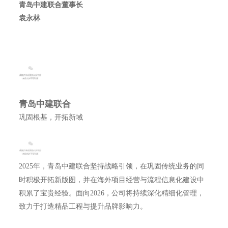
青岛中建联合董事长
袁永林
青岛中建联合
巩固根基，开拓新域
2025年，青岛中建联合坚持战略引领，在巩固传统业务的同
时积极开拓新版图，并在海外项目经营与流程信息化建设中
积累了宝贵经验。面向2026，公司将持续深化精细化管理，
致力于打造精品工程与提升品牌影响力。