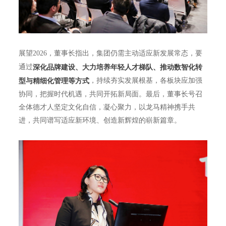
展望2026，董事长指出，集团仍需主动适应新发展常态，要
通过
深化品牌建设、大力培养年轻人才梯队、推动数智化转
，持续夯实发展根基，各板块应加强
型与精细化管理等方式
协同，把握时代机遇，共同开拓新局面。最后，董事长号召
全体德才人坚定文化自信，凝心聚力，以龙马精神携手共
进，共同谱写适应新环境、创造新辉煌的崭新篇章。