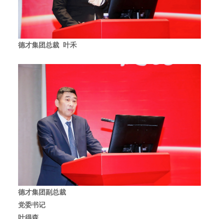
德才集团总裁 叶禾
德才集团副总裁
党委书记
叶得森