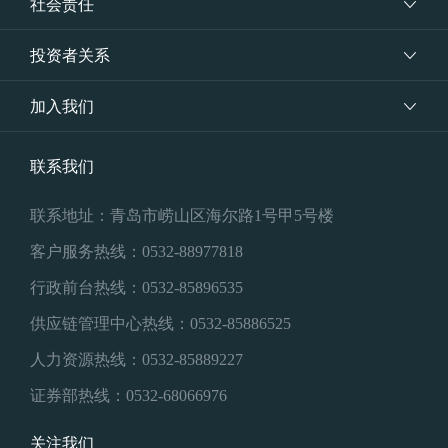
社会责任
投资者关系
加入我们
联系我们
联系地址：青岛市崂山区海尔路1号甲5号楼
客户服务热线：0532-88977818
行政前台热线：0532-85896535
供应链管理中心热线：0532-85886525
人力资源热线：0532-85889227
证券部热线：0532-68066976
关注我们