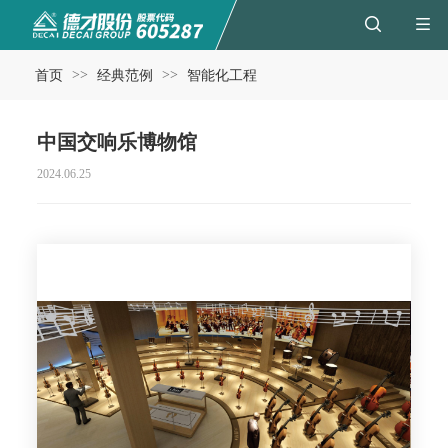
>>
>>
首页
经典范例
智能化工程
中国交响乐博物馆
2024.06.25