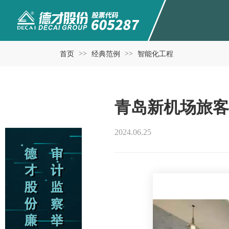
>>
>>
首页
经典范例
智能化工程
青岛新机场旅客
2024.06.25