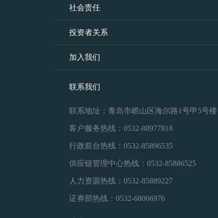
社会责任
投资者关系
加入我们
联系我们
联系地址：青岛市崂山区海尔路1号甲5号楼
客户服务热线：0532-88977818
行政前台热线：0532-85896535
供应链管理中心热线：0532-85886525
人力资源热线：0532-85889227
证券部热线：0532-68066976