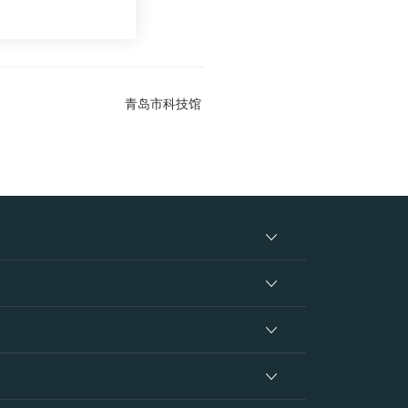
青岛市科技馆