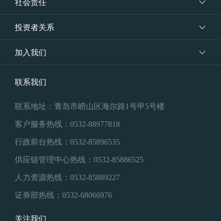
社会责任
投资者关系
加入我们
联系我们
联系地址：青岛市崂山区海尔路1号甲5号楼
客户服务热线：0532-88977818
行政前台热线：0532-85896535
供应链管理中心热线：0532-85886525
人力资源热线：0532-85889227
证券部热线：0532-68066976
关注我们